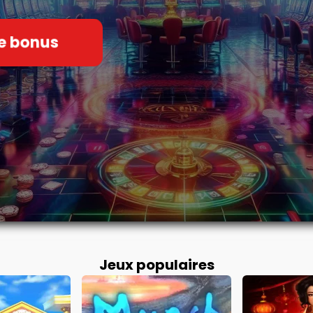
le bonus
Jeux populaires