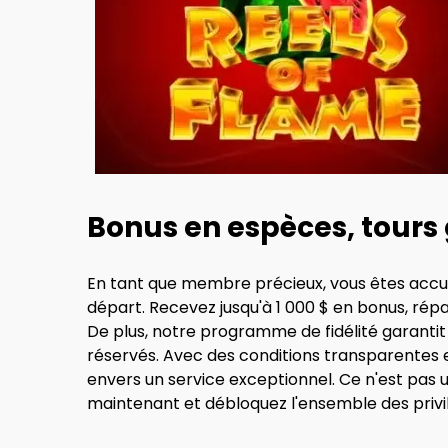
Bonus en espèces, tours 
En tant que membre précieux, vous êtes accuei
départ. Recevez jusqu'à 1 000 $ en bonus, rép
De plus, notre programme de fidélité garanti
réservés. Avec des conditions transparentes 
envers un service exceptionnel. Ce n'est pas u
maintenant et débloquez l'ensemble des privi