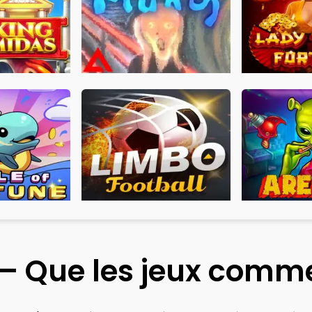
 – Que les jeux comm