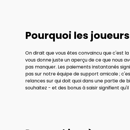
Pourquoi les joueurs
On dirait que vous êtes convaincu que c'est 
vous donne juste un aperçu de ce que nous av
pas manquer. Les paiements instantanés signi
pas sur notre équipe de support amicale ; c'e
relances sur qui doit quoi dans une partie de bi
souhaitez - et des bonus à saisir signifient qu