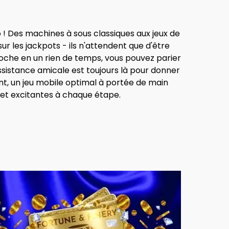
! Des machines à sous classiques aux jeux de
r les jackpots - ils n'attendent que d'être
oche en un rien de temps, vous pouvez parier
assistance amicale est toujours là pour donner
nt, un jeu mobile optimal à portée de main
s et excitantes à chaque étape.