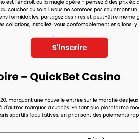
 est l'endroit où la magie opère - pensez à des prix épi
 au coucher du soleil. Nous ne sommes pas seulement un l
ens formidables, partagez des rires et peut-être même ga
es collations, installez-vous confortablement et allons-y 
S'inscrire
toire – QuickBet Casino
, marquant une nouvelle entrée sur le marché des jeux e
 d'autres marques à succès. En tant que plateforme mo
ris sportifs facultatives, en priorisant des paiements ra