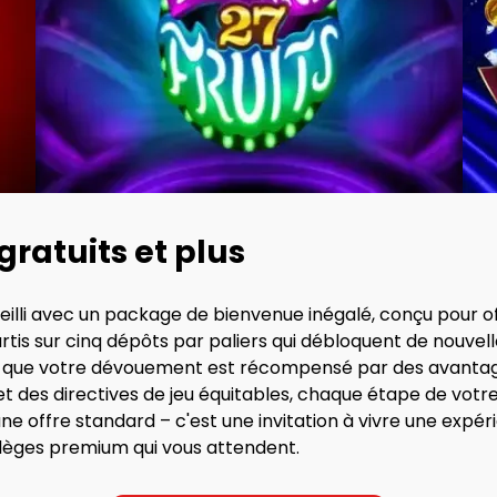
gratuits et plus
lli avec un package de bienvenue inégalé, conçu pour off
artis sur cinq dépôts par paliers qui débloquent de nouv
t que votre dévouement est récompensé par des avantages 
et des directives de jeu équitables, chaque étape de vo
ne offre standard – c'est une invitation à vivre une expé
lèges premium qui vous attendent.